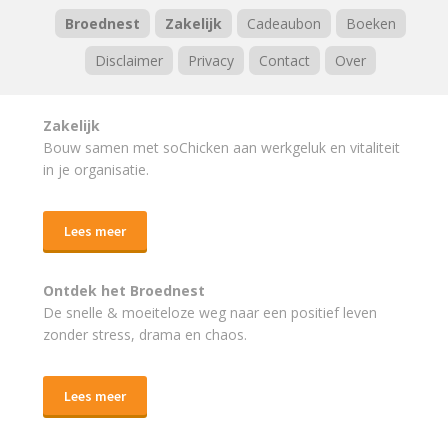
Broednest
Zakelijk
Cadeaubon
Boeken
Disclaimer
Privacy
Contact
Over
Zakelijk
Bouw samen met soChicken aan werkgeluk en vitaliteit
in je organisatie.
Lees meer
Ontdek het Broednest
De snelle & moeiteloze weg naar
een positief leven
zonder stress, drama en chaos.
Lees meer