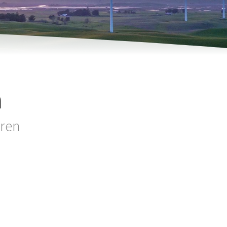
n
eren