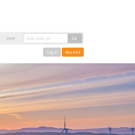
over
Ga
Log in
Word lid