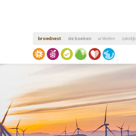
broednest
de boeken
artikelen
zakelijk