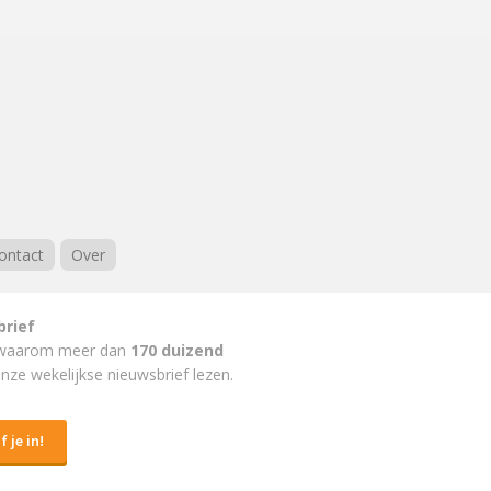
ontact
Over
brief
waarom meer dan
170 duizend
nze wekelijkse nieuwsbrief lezen.
f je in!