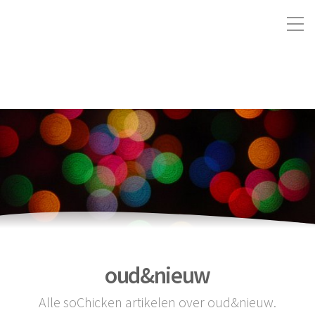
oud&nieuw
Alle soChicken artikelen over oud&nieuw.