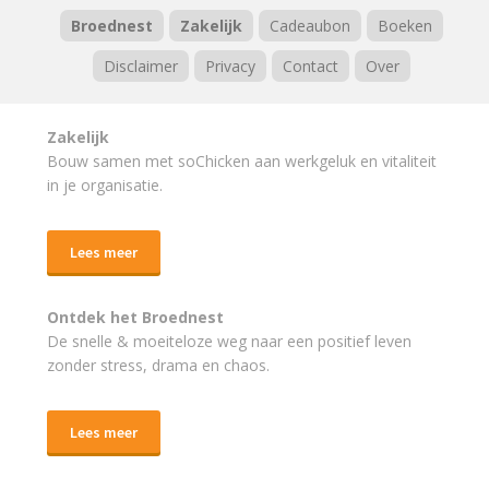
Broednest
Zakelijk
Cadeaubon
Boeken
Disclaimer
Privacy
Contact
Over
Zakelijk
Bouw samen met soChicken aan werkgeluk en vitaliteit
in je organisatie.
Lees meer
Ontdek het Broednest
De snelle & moeiteloze weg naar
een positief leven
zonder stress, drama en chaos.
Lees meer