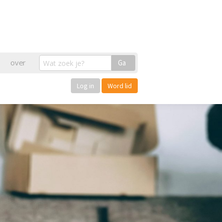
over
Ga
Log in
Word lid