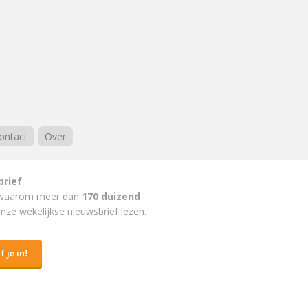
ontact
Over
brief
waarom meer dan
170 duizend
nze wekelijkse nieuwsbrief lezen.
f je in!