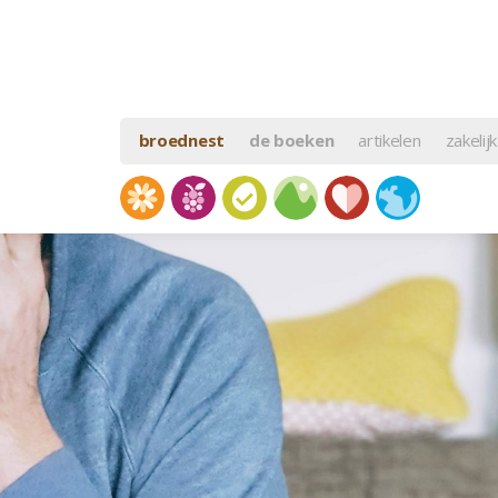
broednest
de boeken
artikelen
zakelijk