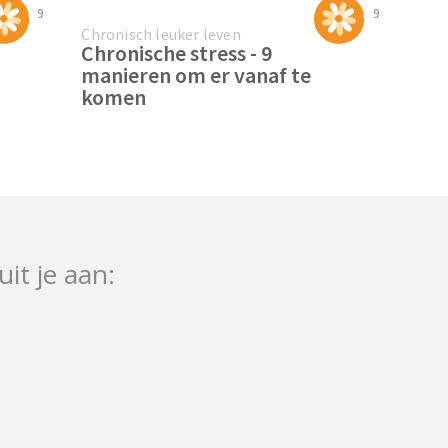
9
9
Chronisch leuker leven
Chronische stress - 9
manieren om er vanaf te
komen
uit je aan: