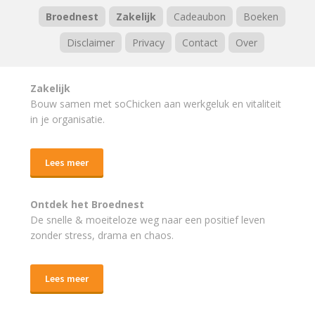
Broednest
Zakelijk
Cadeaubon
Boeken
Disclaimer
Privacy
Contact
Over
Zakelijk
Bouw samen met soChicken aan werkgeluk en vitaliteit
in je organisatie.
Lees meer
Ontdek het Broednest
De snelle & moeiteloze weg naar
een positief leven
zonder stress, drama en chaos.
Lees meer