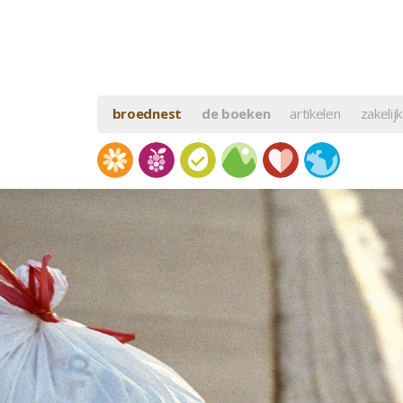
broednest
de boeken
artikelen
zakelijk