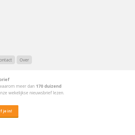
ontact
Over
brief
waarom meer dan
170 duizend
nze wekelijkse nieuwsbrief lezen.
f je in!