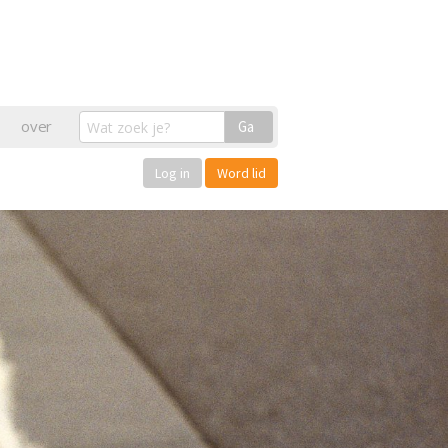
over
Ga
Log in
Word lid