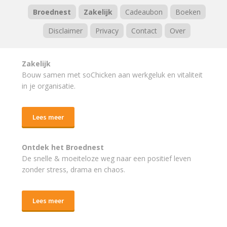
Broednest
Zakelijk
Cadeaubon
Boeken
Disclaimer
Privacy
Contact
Over
Zakelijk
Bouw samen met soChicken aan werkgeluk en vitaliteit
in je organisatie.
Lees meer
Ontdek het Broednest
De snelle & moeiteloze weg naar
een positief leven
zonder stress, drama en chaos.
Lees meer