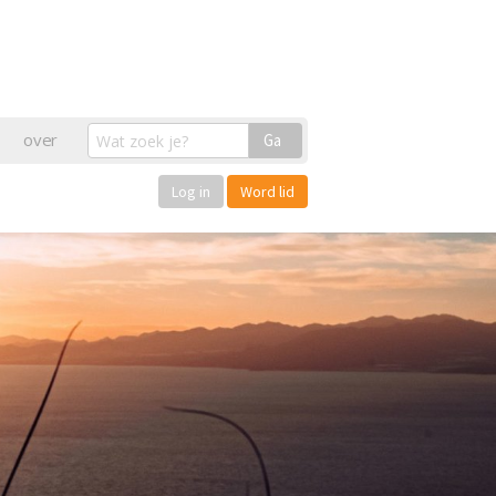
over
Ga
Log in
Word lid