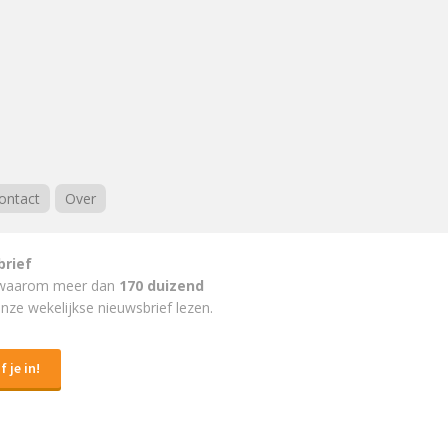
ontact
Over
brief
waarom meer dan
170 duizend
nze wekelijkse nieuwsbrief lezen.
f je in!