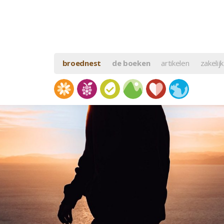
broednest
de boeken
artikelen
zakelijk