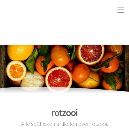
rotzooi
Alle soChicken artikelen over rotzooi.