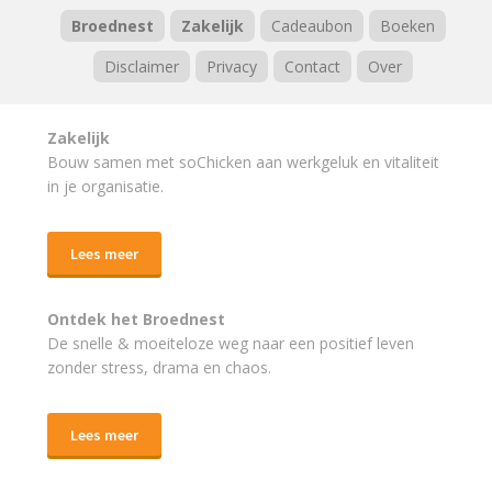
Broednest
Zakelijk
Cadeaubon
Boeken
Disclaimer
Privacy
Contact
Over
Zakelijk
Bouw samen met soChicken aan werkgeluk en vitaliteit
in je organisatie.
Lees meer
Ontdek het Broednest
De snelle & moeiteloze weg naar
een positief leven
zonder stress, drama en chaos.
Lees meer