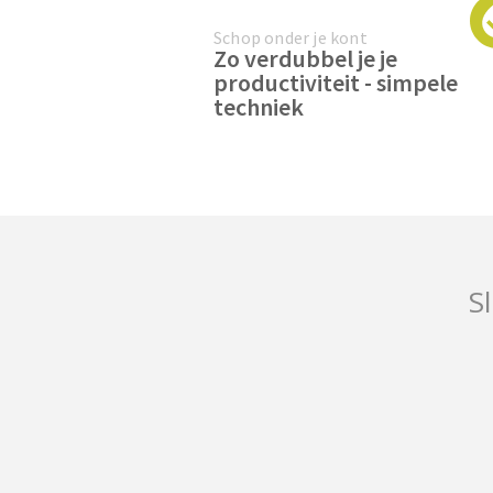
Schop onder je kont
Zo verdubbel je je
productiviteit - simpele
techniek
Sl