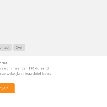
ontact
Over
brief
waarom meer dan
170 duizend
nze wekelijkse nieuwsbrief lezen.
f je in!