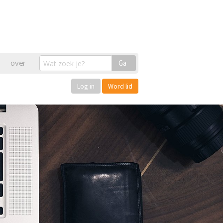
over
Ga
Log in
Word lid