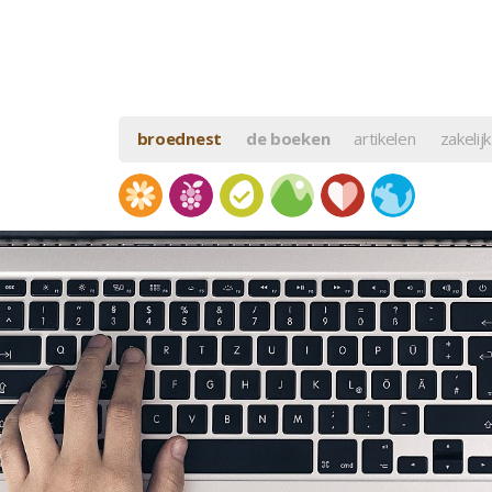
broednest
de boeken
artikelen
zakelijk