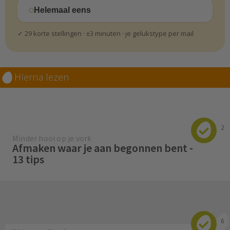
Helemaal eens
✓ 29 korte stellingen · ±3 minuten · je gelukstype per mail
Hierna lezen
2
Minder hooi op je vork
Afmaken waar je aan begonnen bent -
13 tips
6