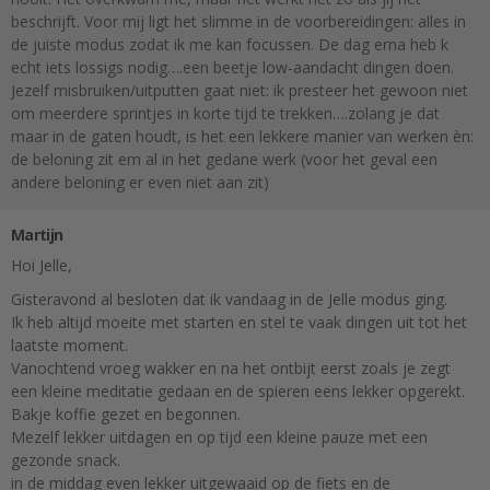
beschrijft. Voor mij ligt het slimme in de voorbereidingen: alles in
de juiste modus zodat ik me kan focussen. De dag erna heb k
echt iets lossigs nodig….een beetje low-aandacht dingen doen.
Jezelf misbruiken/uitputten gaat niet: ik presteer het gewoon niet
om meerdere sprintjes in korte tijd te trekken….zolang je dat
maar in de gaten houdt, is het een lekkere manier van werken èn:
de beloning zit em al in het gedane werk (voor het geval een
andere beloning er even niet aan zit)
Martijn
Hoi Jelle,
Gisteravond al besloten dat ik vandaag in de Jelle modus ging.
Ik heb altijd moeite met starten en stel te vaak dingen uit tot het
laatste moment.
Vanochtend vroeg wakker en na het ontbijt eerst zoals je zegt
een kleine meditatie gedaan en de spieren eens lekker opgerekt.
Bakje koffie gezet en begonnen.
Mezelf lekker uitdagen en op tijd een kleine pauze met een
gezonde snack.
in de middag even lekker uitgewaaid op de fiets en de