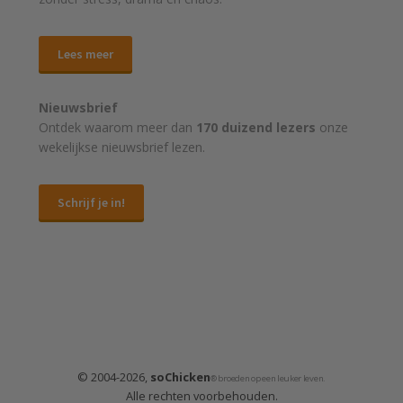
Lees meer
Nieuwsbrief
Ontdek waarom meer dan
170 duizend lezers
onze
wekelijkse nieuwsbrief lezen.
Schrijf je in!
© 2004-2026,
soChicken
® broeden op een leuker leven.
Alle rechten voorbehouden.