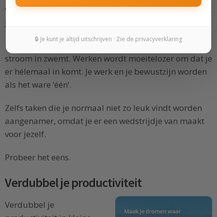
werken maakt je niet alleen veel effectiever. Het maakt
je ook gelukkig.
🔒 Je kunt je altijd uitschrijven · Zie de privacyverklaring
Het geeft je het gevoel dat je niet langer tegen de
stroom in zwemt. Werken wordt moeitelozer om dat je
er hélemaal in komt. Je werk en je bewustzijn worden
als het ware ‘één’.
Zelfs taken die je normaal niet zo leuk vindt worden
aangenamer, omdat je er een wedstrijdje van maakt
voor jezelf.
Probeer het eens.
Verdubbel je productiviteit
Verdubbel je