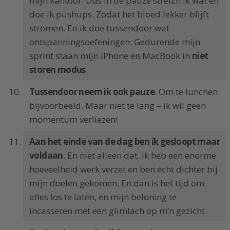
mijn kantoor. Dus in de pauze stretch ik wat en
doe ik pushups. Zodat het bloed lekker blijft
stromen. En ik doe tussendoor wat
ontspanningsoefeningen. Gedurende mijn
sprint staan mijn iPhone en MacBook in
niet
storen modus
.
Tussendoor neem ik ook pauze
. Om te lunchen
bijvoorbeeld. Maar niet te lang – ik wil geen
momentum verliezen!
Aan het einde van de dag ben ik gesloopt maar
voldaan
. En niet alleen dat. Ik heb een enorme
hoeveelheid werk verzet en ben écht dichter bij
mijn doelen gekomen. En dan is het tijd om
alles los te laten, en mijn beloning te
incasseren met een glimlach op m’n gezicht.