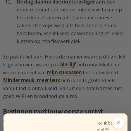
De dag daarna doe ik iets rustiger aan
. Een
mooi moment om minder intensieve taken op
te pakken. Zoals email of administratieve
zaken. Of simpelweg iets heel anders, zoals
hardlopen, een lekkere boswandeling of lekker
kletsen op m’n flexwerkplek.
Zo pak ik het aan. Het is de manier waarop dit artikel
is geschreven, waarop ik
blei lijf
heb ontwikkeld, en
waarop ik veel van
mijn cursussen
heb ontwikkeld.
Minder meuk, meer leuk
heb ik zelfs grotendeels
vanuit India ontwikkeld. Vanuit een hotelkamer met
goed WiFi en broodnodige airco.
Beginnen met jouw eerste sprint
Wil je jezelf een kickstart geven en snel vooruit komen
×
Hoi, ik ben
richting één van je doelen?
Organiseer dan een sprint
.
Jelle! 👋