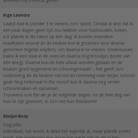
artikelen mij meestal geven!
Inge Leonora
Laatst had ik (zonder ‘t te weten) zo’n ‘sprint’. Omdat ik wist dat ik
een paar dagen geen tijd zou hebben voor huishouden, koken,
e.d. plande ik die taken op één dag. Ik kookte meerdere
maaltijden vooruit (in de keuken kon ik groentes voor diverse
gerechten tegelijk snijden), om daarna in te vriezen. Ondertussen
bakte ik een vlaai in de oven en daarna nog broodjes (beide van
één deeg). Daarna kon de hele afwas worden gedaan en de
keuken goed opgeruimd en schoongemaakt – het geeft zo’n
voldoening als de keuken van vol en rommelig naar netjes schoon
gaat! Nog helemaal ‘in the mood’ kon ik daarna nog verder
schoonmaken en opruimen.
Trouwens ook fijn als je de volgende dagen, na de hele dag van
huis te zijn geweest, in zo’n net huis thuiskomt!
Marjan Booy
Dag Jelle,
inderdaad, het werkt; ik deed het eigenlijk al, maar plande zoiets
nooit. Het overkwam me, maar het werkt net zo als jij het