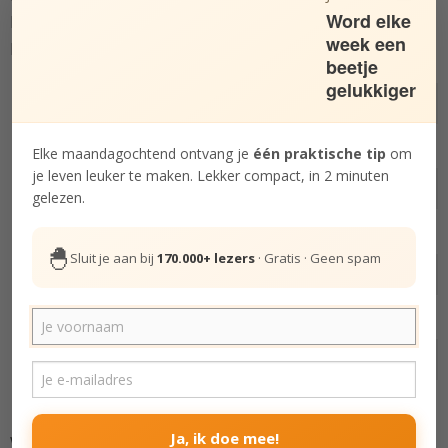
Word elke
Blokkeer een dag in je agenda, en daag jezelf uit. Je
week een
kunt het gebruiken voor allerlei taken:
beetje
gelukkiger
Afgebakende werktaken.
Creatieve taken.
Elke maandagochtend ontvang je
één praktische tip
om
je leven leuker te maken. Lekker compact, in 2 minuten
Onderhoud aan je huis.
gelezen.
Minimaliseren van je spullen.
🐣
Sluit je aan bij
170.000+ lezers
· Gratis · Geen spam
Het volledige huishouden.
Maaltijden vooruit koken en invriezen.
Etc.
Een sprint dwingt je om gefocust te werken
,
Ja, ik doe mee!
waardoor je sneller in de ‘flow’ komt. En die staat van