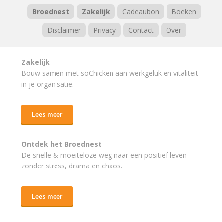
Broednest
Zakelijk
Cadeaubon
Boeken
Disclaimer
Privacy
Contact
Over
Zakelijk
Bouw samen met soChicken aan werkgeluk en vitaliteit
in je organisatie.
Lees meer
Ontdek het Broednest
De snelle & moeiteloze weg naar
een positief leven
zonder stress, drama en chaos.
Lees meer