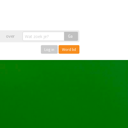
over
Ga
Log in
Word lid