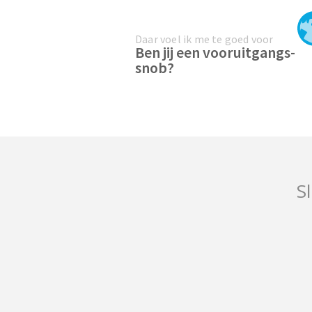
Daar voel ik me te goed voor
Ben jij een vooruitgangs-
snob?
Sl