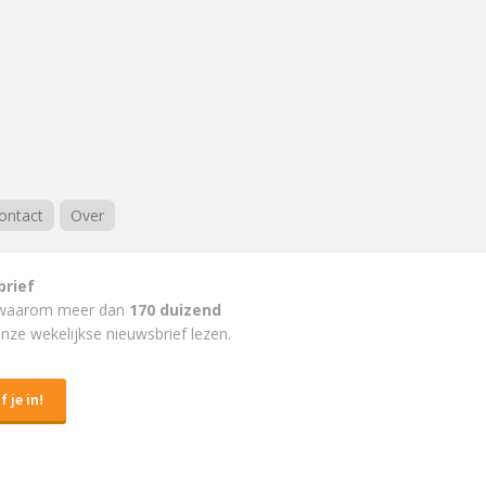
ontact
Over
brief
waarom meer dan
170 duizend
nze wekelijkse nieuwsbrief lezen.
f je in!