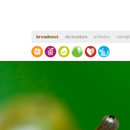
broednest
de boeken
artikelen
zakelijk