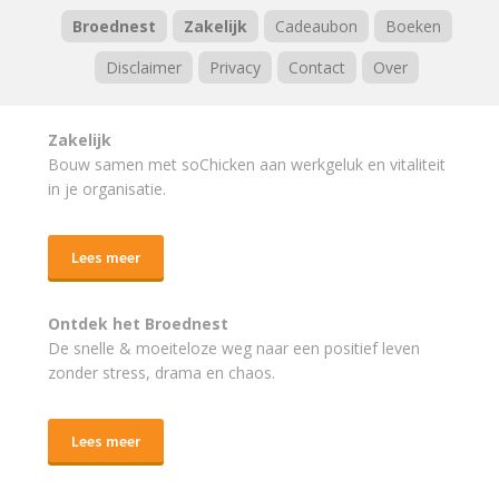
Broednest
Zakelijk
Cadeaubon
Boeken
Disclaimer
Privacy
Contact
Over
Zakelijk
Bouw samen met soChicken aan werkgeluk en vitaliteit
in je organisatie.
Lees meer
Ontdek het Broednest
De snelle & moeiteloze weg naar
een positief leven
zonder stress, drama en chaos.
Lees meer