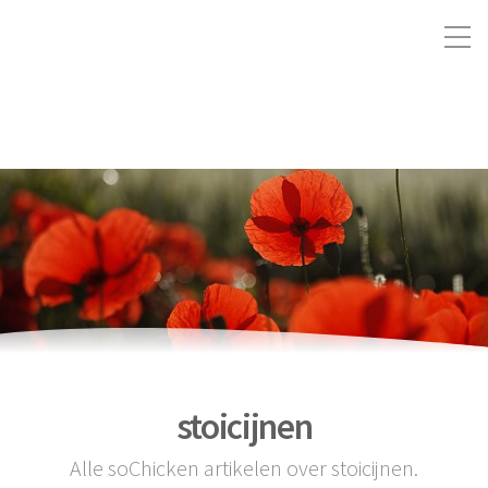
stoicijnen
Alle soChicken artikelen over stoicijnen.