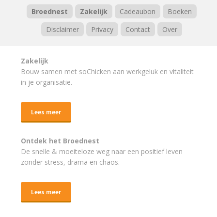
Broednest
Zakelijk
Cadeaubon
Boeken
Disclaimer
Privacy
Contact
Over
Zakelijk
Bouw samen met soChicken aan werkgeluk en vitaliteit
in je organisatie.
Lees meer
Ontdek het Broednest
De snelle & moeiteloze weg naar
een positief leven
zonder stress, drama en chaos.
Lees meer