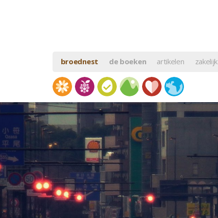
broednest
de boeken
artikelen
zakelijk