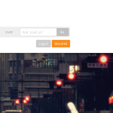
over
Ga
Log in
Word lid