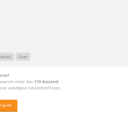
ontact
Over
brief
waarom meer dan
170 duizend
nze wekelijkse nieuwsbrief lezen.
f je in!