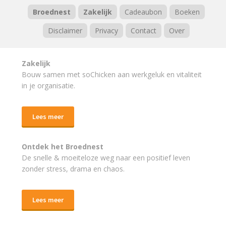
Broednest
Zakelijk
Cadeaubon
Boeken
Disclaimer
Privacy
Contact
Over
Zakelijk
Bouw samen met soChicken aan werkgeluk en vitaliteit
in je organisatie.
Lees meer
Ontdek het Broednest
De snelle & moeiteloze weg naar
een positief leven
zonder stress, drama en chaos.
Lees meer