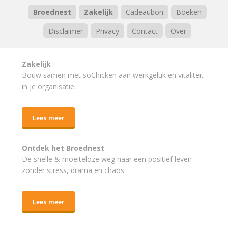
Broednest
Zakelijk
Cadeaubon
Boeken
Disclaimer
Privacy
Contact
Over
Zakelijk
Bouw samen met soChicken aan werkgeluk en vitaliteit
in je organisatie.
Lees meer
Ontdek het Broednest
De snelle & moeiteloze weg naar
een positief leven
zonder stress, drama en chaos.
Lees meer