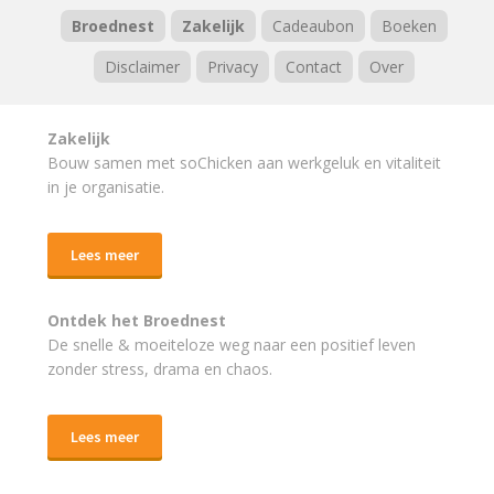
Broednest
Zakelijk
Cadeaubon
Boeken
Disclaimer
Privacy
Contact
Over
Zakelijk
Bouw samen met soChicken aan werkgeluk en vitaliteit
in je organisatie.
Lees meer
Ontdek het Broednest
De snelle & moeiteloze weg naar
een positief leven
zonder stress, drama en chaos.
Lees meer