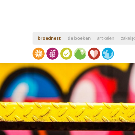
broednest
de boeken
artikelen
zakelijk