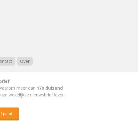
ontact
Over
brief
waarom meer dan
170 duizend
nze wekelijkse nieuwsbrief lezen.
f je in!