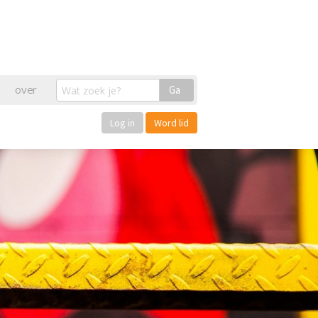
over
Ga
Log in
Word lid