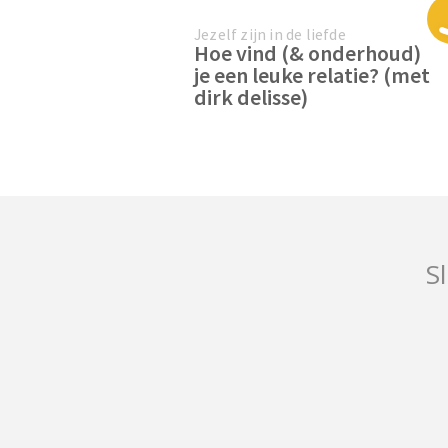
Jezelf zijn in de liefde
Hoe vind (& onderhoud)
je een leuke relatie? (met
dirk delisse)
Sl