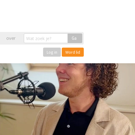
over
Ga
Log in
Word lid