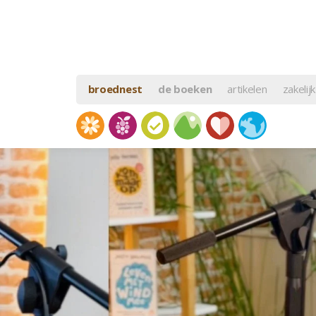
broednest
de boeken
artikelen
zakelijk