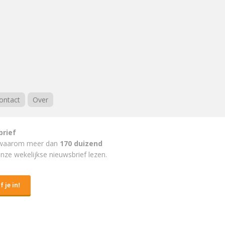
ontact
Over
brief
waarom meer dan
170 duizend
nze wekelijkse nieuwsbrief lezen.
f je in!