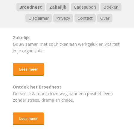
Broednest
Zakelijk
Cadeaubon
Boeken
Disclaimer
Privacy
Contact
Over
Zakelijk
Bouw samen met soChicken aan werkgeluk en vitaliteit
in je organisatie.
Lees meer
Ontdek het Broednest
De snelle & moeiteloze weg naar
een positief leven
zonder stress, drama en chaos.
Lees meer