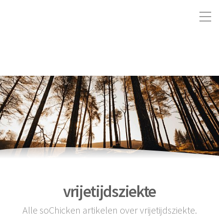
vrijetijdsziekte
Alle soChicken artikelen over vrijetijdsziekte.