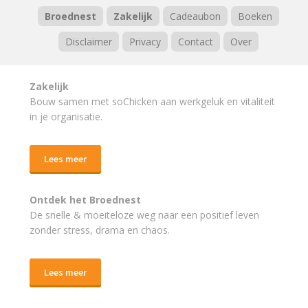
Broednest
Zakelijk
Cadeaubon
Boeken
Disclaimer
Privacy
Contact
Over
Zakelijk
Bouw samen met soChicken aan werkgeluk en vitaliteit
in je organisatie.
Lees meer
Ontdek het Broednest
De snelle & moeiteloze weg naar
een positief leven
zonder stress, drama en chaos.
Lees meer