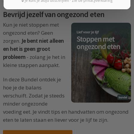
🔒 Je kunt je altijd uitschrijven · Zie de privacyverklaring
Bevrijd jezelf van ongezond eten
Kun je niet stoppen met
ongezond eten? Geen
zorgen.
Je bent niet alleen
en het is geen groot
probleem
- zolang je het in
kleine stappen aanpakt.
In deze Bundel ontdek je
hoe je de balans
verschuift. Zodat je steeds
minder ongezonde
voeding eet. Je vindt tips en handvatten om ongezond
eten te laten staan en liever voor je lijf te zijn.