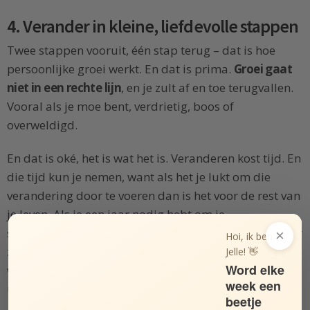
4. Verander in kleine, liefdevolle stappen
Twee stappen vooruit, één stap terug – dat is hoe
persoonlijke groei werkt. En dat is prima.
Groei gaat
niet in een rechte lijn
, en je zult af en toe terugvallen.
Vooral als je moe bent, verdrietig, boos of
overweldigd.
En dat is oké, het is wat het is. Veranderen kost tijd. En
die tijd kun je nemen, want als het je lukt om die
verandering door te voeren dan is het voor de rest van
je leven. Als je een jaar nodig hebt om je
suikerverslaving overboord te gooien, dan is dat maar
×
Hoi, ik ben
zo. Je zult er vervolgens
decennia
van profiteren, dus
Jelle! 👋
Word elke
wat geeft het dat je aanpassing een paar maanden
week een
uitloopt?
beetje