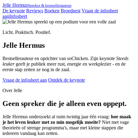
Jelle Hermus
Spreker
& bestsellerauteur
De keynote
Reviews
Boeken
Broednest
Vraag de infosheet
aan
Infosheet
Licht. Praktisch. Positief.
Jelle Hermus
Bestsellerauteur en oprichter van soChicken. Zijn keynote
Steeds
leuker
geeft je publiek meer rust, energie en werkplezier - en de
eerste stap zetten ze nog in de zaal.
Vraag de infosheet aan
Ontdek de keynote
Over Jelle
Geen spreker die je alleen even oppept.
Jelle Hermus onderzoekt al ruim twintig jaar één vraag:
hoe maak
je het leven leuker met zo min mogelijk moeite?
Niet met vage
theorieën of strenge programma's, maar met kleine stappen die
iedereen vandaag kan zetten.