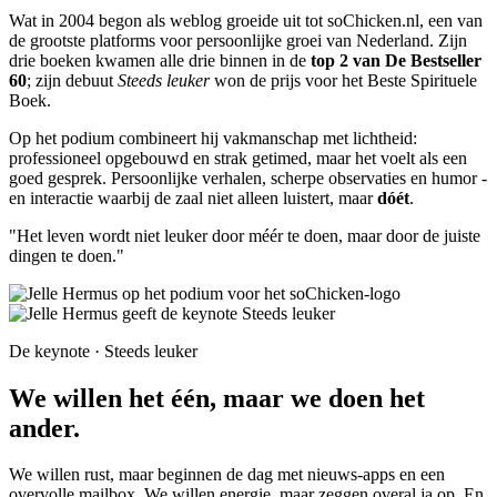
Wat in 2004 begon als weblog groeide uit tot soChicken.nl, een van
de grootste platforms voor persoonlijke groei van Nederland. Zijn
drie boeken kwamen alle drie binnen in de
top 2 van De Bestseller
60
; zijn debuut
Steeds leuker
won de prijs voor het Beste Spirituele
Boek.
Op het podium combineert hij vakmanschap met lichtheid:
professioneel opgebouwd en strak getimed, maar het voelt als een
goed gesprek. Persoonlijke verhalen, scherpe observaties en humor -
en interactie waarbij de zaal niet alleen luistert, maar
dóét
.
"Het leven wordt niet leuker door
méér
te doen, maar door de juiste
dingen te doen."
De keynote · Steeds leuker
We willen het één, maar we doen het
ander.
We willen rust, maar beginnen de dag met nieuws-apps en een
overvolle mailbox. We willen energie, maar zeggen overal ja op. En