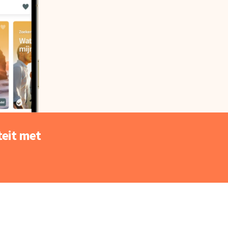
teit
met