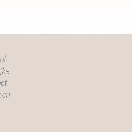
el
jke
ect
k en