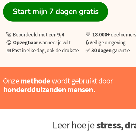
Start mijn 7 dagen gratis
🚀 Beoordeeld met een
9,4
💛
18.000+
deelnemer
😌
O
pzegbaar
wanneer je wilt
🔒 Veilige omgeving
📅 Past in elke dag, ook de drukste
✅
30 dagen
garantie
Onze
methode
wordt gebruikt door
honderdduizenden mensen.
Leer hoe je
stress, d