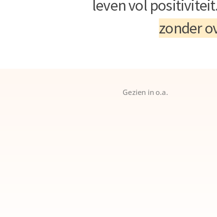
leven vol positiviteit
zonder ov
Gezien in o.a.