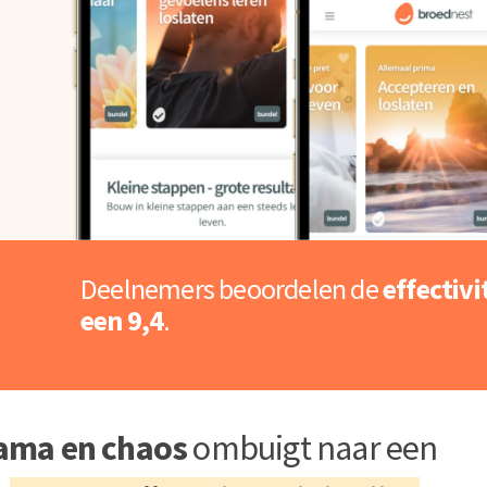
s
Deelnemers beoordelen de
effectivi
een 9,4
.
rama en chaos
ombuigt naar een