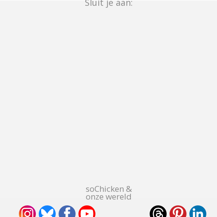
Sluit je aan:
soChicken &
onze wereld