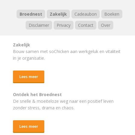
Broednest
Zakelijk
Cadeaubon
Boeken
Disclaimer
Privacy
Contact
Over
Zakelijk
Bouw samen met soChicken aan werkgeluk en vitaliteit
in je organisatie.
Lees meer
Ontdek het Broednest
De snelle & moeiteloze weg naar
een positief leven
zonder stress, drama en chaos.
Lees meer