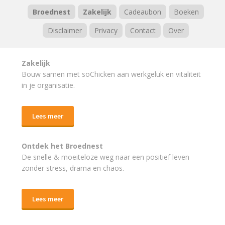
Broednest
Zakelijk
Cadeaubon
Boeken
Disclaimer
Privacy
Contact
Over
Zakelijk
Bouw samen met soChicken aan werkgeluk en vitaliteit
in je organisatie.
Lees meer
Ontdek het Broednest
De snelle & moeiteloze weg naar
een positief leven
zonder stress, drama en chaos.
Lees meer