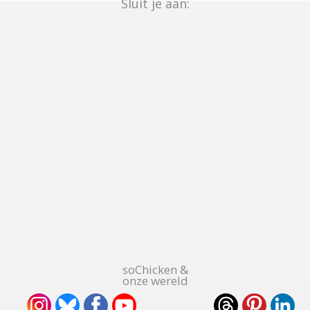
Sluit je aan:
soChicken &
onze wereld