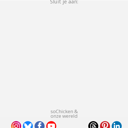
Sluit je aan:
soChicken &
onze wereld