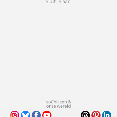
Sluit je aan:
soChicken &
onze wereld