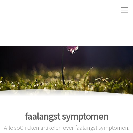
faalangst symptomen
Alle soChicken artikelen over faalangst symptomen.