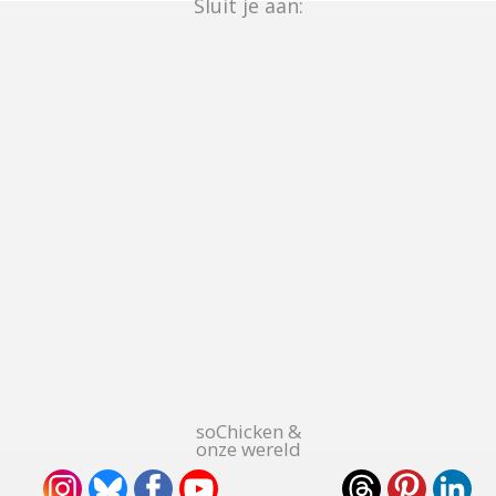
Sluit je aan:
soChicken &
onze wereld