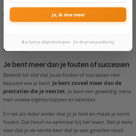
Door deze vragen te beantwoorden, begrijp je
Ja, ik doe mee!
beter waarom je bang bent om fouten te maken.
Probeer vervolgens de niet-helpende gedachten om te
zetten in gedachten die je wel helpen. Zodat je
uiteindelijk kunt toewerken naar een
leven zonder
🔒 Je kunt je altijd uitschrijven · Zie de privacyverklaring
faalangst
.
Je bent meer dan je fouten of successen
Bedenk tot slot dat jouw fouten of successen niet
bepalen wie je bent.
Je bent zoveel meer dan de
prestaties die je neerzet.
Je bent een geweldig mens
met unieke eigenschappen en talenten.
En net als ieder ander doe jij je best en maak je soms
fouten. Dat hoort nu eenmaal bij het leven. Stel je eens
voor dat je de eerste keer dat je was gevallen nooit