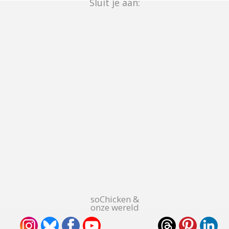
Sluit je aan:
soChicken &
onze wereld