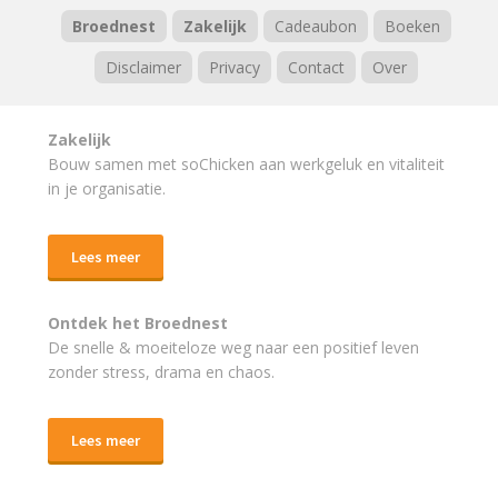
Broednest
Zakelijk
Cadeaubon
Boeken
Disclaimer
Privacy
Contact
Over
Zakelijk
Bouw samen met soChicken aan werkgeluk en vitaliteit
in je organisatie.
Lees meer
Ontdek het Broednest
De snelle & moeiteloze weg naar
een positief leven
zonder stress, drama en chaos.
Lees meer