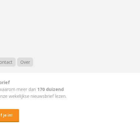
ontact
Over
brief
waarom meer dan
170 duizend
nze wekelijkse nieuwsbrief lezen.
f je in!