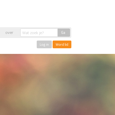
over
Ga
Log in
Word lid