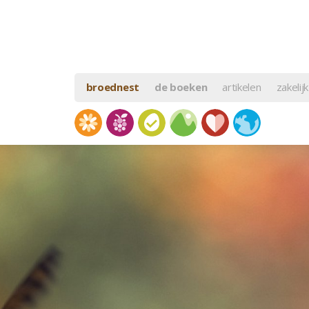
broednest
de boeken
artikelen
zakelijk