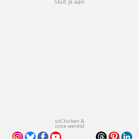
Sluit je aan:
soChicken &
onze wereld