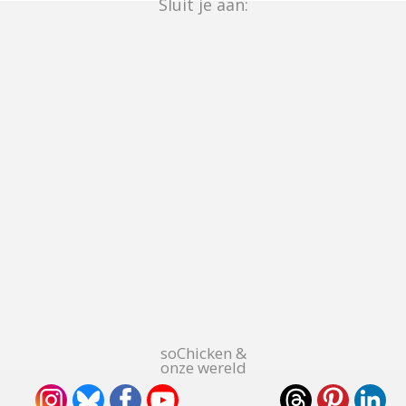
Sluit je aan:
soChicken &
onze wereld