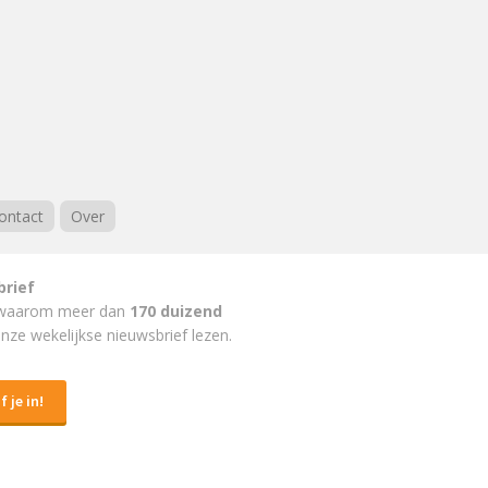
ontact
Over
brief
waarom meer dan
170 duizend
nze wekelijkse nieuwsbrief lezen.
f je in!