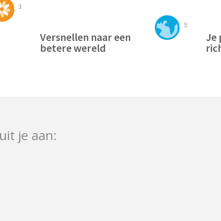
3
5
Versnellen naar een
Je 
betere wereld
ric
uit je aan: