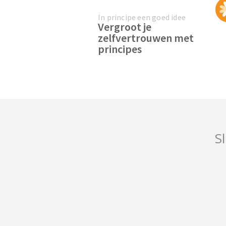
In principe een goed idee
Vergroot je
zelfvertrouwen met
principes
Sl