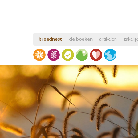
broednest
de boeken
artikelen
zakelijk