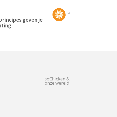
4
principes geven je
hting
soChicken &
onze wereld