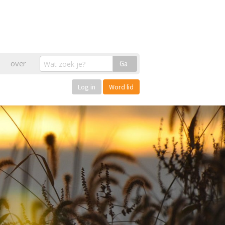
over
Ga
Log in
Word lid