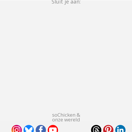
Sluit je aan:
soChicken &
onze wereld