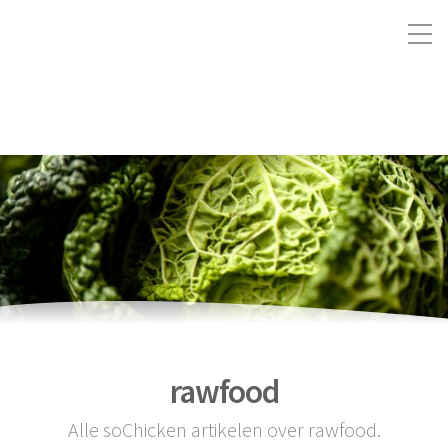
rawfood
Alle soChicken artikelen over rawfood.