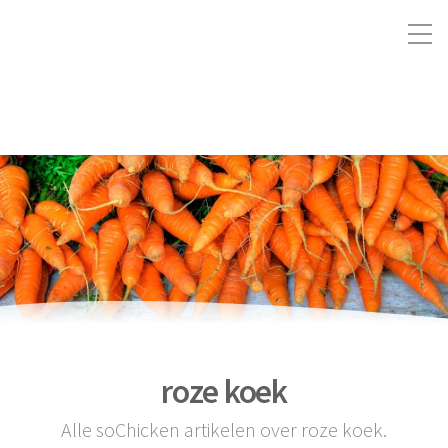
roze koek
Alle soChicken artikelen over roze koek.