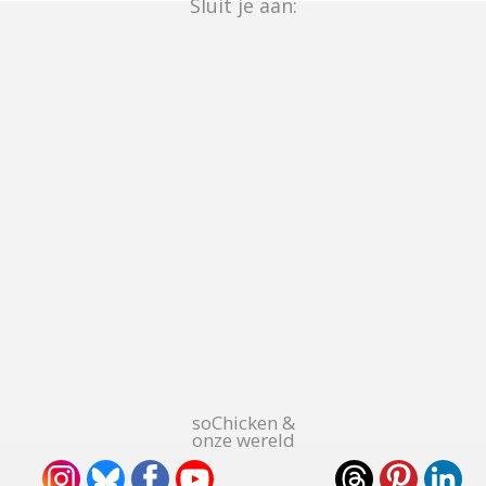
Sluit je aan:
soChicken &
onze wereld