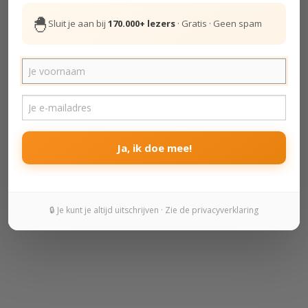
🐣
Sluit je aan bij
170.000+ lezers
· Gratis · Geen spam
Ja, ik doe mee!
🔒 Je kunt je altijd uitschrijven · Zie de privacyverklaring