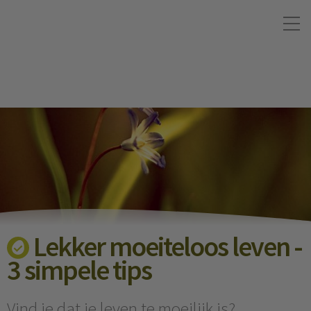
Lekker moeiteloos leven -
3 simpele tips
Vind je dat je leven te moeilijk is?