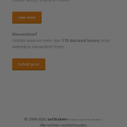
Lees meer
Nieuwsbrief
Ontdek waarom meer dan
170 duizend lezers
onze
wekelijkse nieuwsbrief lezen.
Schrijf je in!
© 2004-2026,
soChicken
® broeden op een leuker leven.
Alle rechten voorbehouden.