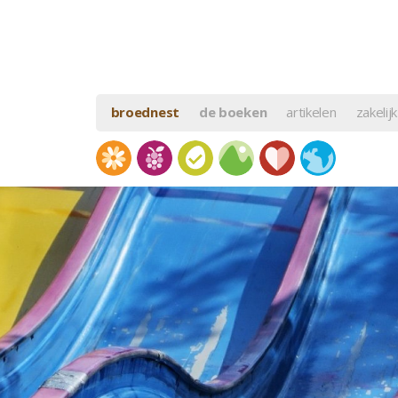
broednest
de boeken
artikelen
zakelijk