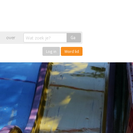
over
Ga
Log in
Word lid