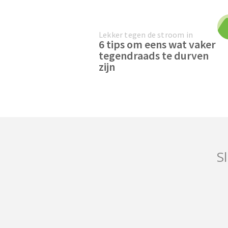
Lekker tegen de stroom in
6 tips om eens wat vaker
tegendraads te durven
zijn
Sl