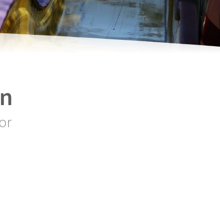
en
or