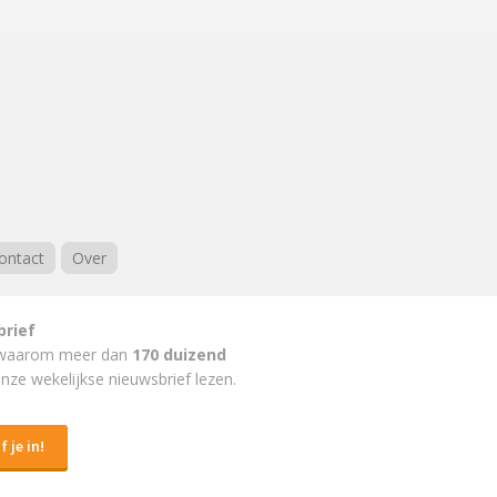
ontact
Over
brief
waarom meer dan
170 duizend
nze wekelijkse nieuwsbrief lezen.
f je in!