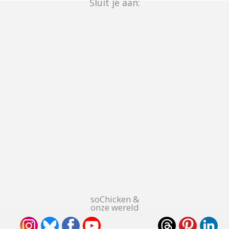
Sluit je aan:
soChicken &
onze wereld