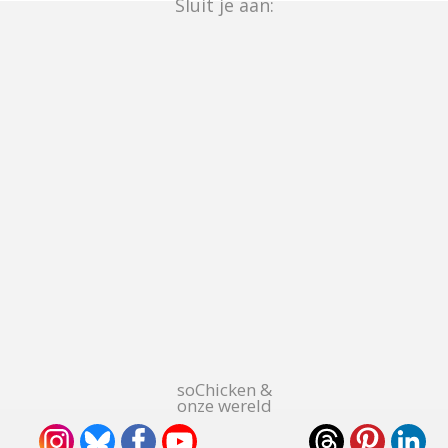
Sluit je aan:
soChicken &
onze wereld