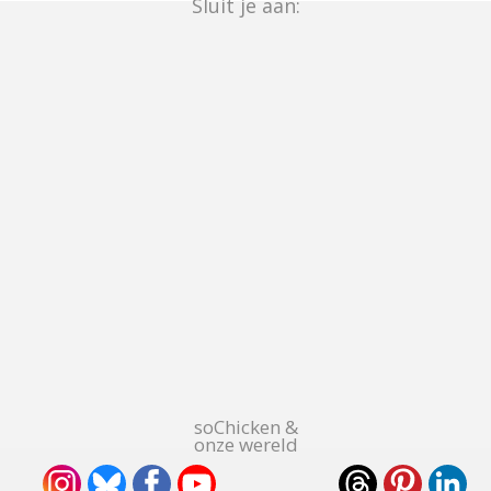
Sluit je aan:
soChicken &
onze wereld