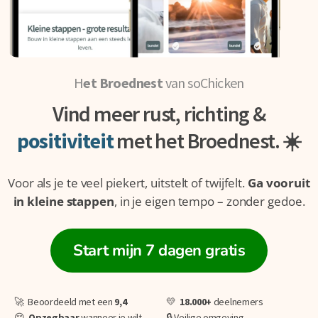
H
et Broednest
van soChicken
Vind meer rust, richting &
positiviteit
met het Broednest. ☀️
Voor als je te veel piekert, uitstelt of twijfelt.
Ga vooruit
in kleine stappen
, in je eigen tempo – zonder gedoe.
Start mijn 7 dagen gratis
🚀 Beoordeeld met een
9,4
💛
18.000+
deelnemers
😌
O
pzegbaar
wanneer je wilt
🔒 Veilige omgeving