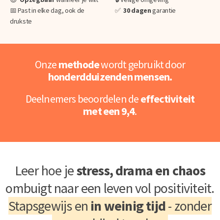
📅 Past in elke dag, ook de
✅
30 dagen
garantie
drukste
Onze
methode
wordt gebruikt door
honderdduizenden mensen.
Deelnemers beoordelen de
effectiviteit
met een 9,4
.
Leer hoe je
stress, drama en chaos
ombuigt naar een leven vol positiviteit.
Stapsgewijs en
in weinig tijd
- zonder