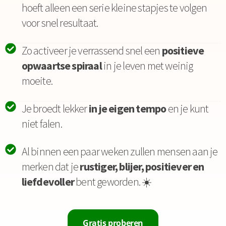
hoeft alleen een serie kleine stapjes te volgen
voor snel resultaat.
Zo activeer je verrassend snel een
positieve
opwaartse spiraal
in je leven met weinig
moeite.
Je broedt lekker
in je eigen tempo
en je kunt
niet falen.
Al binnen een paar weken zullen mensen aan je
merken dat je
rustiger, blijer, positiever en
liefdevoller
bent geworden. ☀️
Gratis proberen