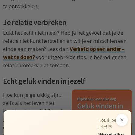
te ontwikkelen.
Je relatie verbreken
Lukt het echt niet meer? Heb je het gevoel dat je de
relatie niet kunt herstellen en wil je er misschien een
einde aan maken? Lees dan
Verliefd op een ander –
wat te doen?
voor uitgebreide tips. Je beëindigt een
relatie immers niet zomaar.
Echt geluk vinden in jezelf
Hoe kun je gelukkig zijn,
zelfs als het leven niet
loopt zoals je wilt? Door je
geluk los te koppelen van
×
Hoi, ik ben
Jelle! 👋
de externe wereld en
geluk
Word elke