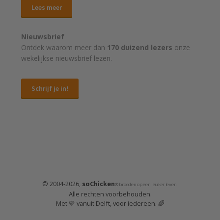
Lees meer
Nieuwsbrief
Ontdek waarom meer dan
170 duizend lezers
onze
wekelijkse nieuwsbrief lezen.
Schrijf je in!
© 2004-2026,
soChicken
® broeden op een leuker leven.
Alle rechten voorbehouden.
Met 💛 vanuit Delft, voor iedereen. 🌈