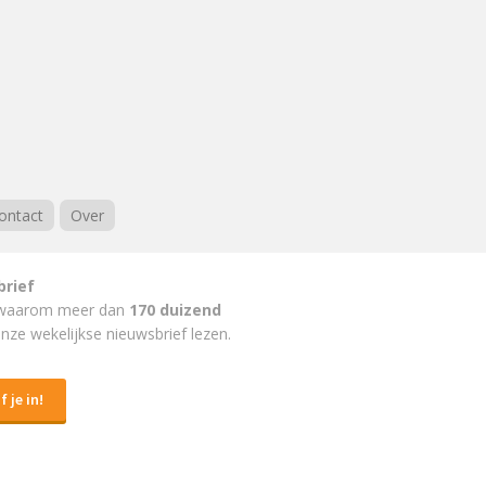
ontact
Over
brief
waarom meer dan
170 duizend
nze wekelijkse nieuwsbrief lezen.
f je in!