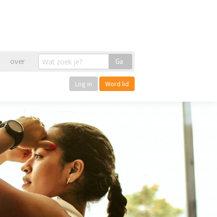
over
Ga
Log in
Word lid